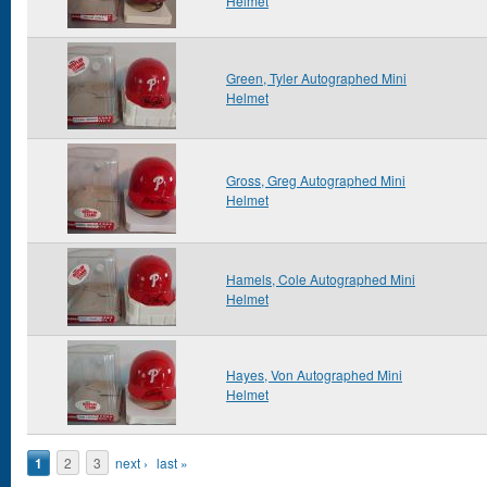
Helmet
Green, Tyler Autographed Mini
Helmet
Gross, Greg Autographed Mini
Helmet
Hamels, Cole Autographed Mini
Helmet
Hayes, Von Autographed Mini
Helmet
Pages
1
2
3
next ›
last »