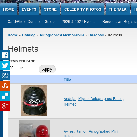
Jump to Content
HOME
EVENTS
STORE
CELEBRITY PHOTOS
THE TALK
H
Card/Photo Condition Guide
2026 & 2027 Events
Bordentown Registra
You are here
Home
»
Catalog
»
Autographed Memorabilia
»
Baseball
» Helmets
Helmets
ITEMS PER PAGE
Title
Andujar, Miguel Autographed Batting
Helmet
Aviles, Ramon Autographed Mini
Helmet